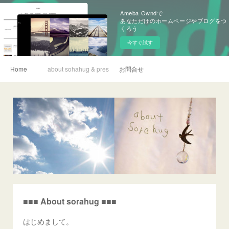
Ameba Owndで
あなただけのホームページやブログをつ
くろう
今すぐ試す
Home
about sohahug & press
お問合せ
■■■ About sorahug ■■■
はじめまして。